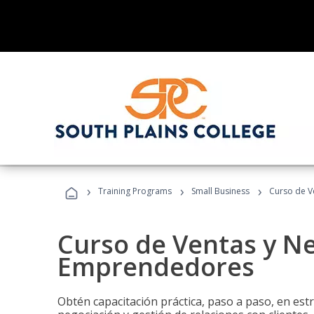
›
›
›
Training Programs
Small Business
Curso de V
Curso de Ventas y N
Emprendedores
Obtén capacitación práctica, paso a paso, en estr