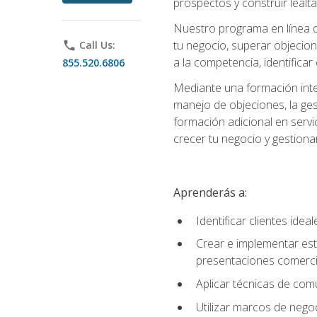
prospectos y construir lealta
Nuestro programa en línea d
tu negocio, superar objecion
phone
Call Us:
a la competencia, identificar
855.520.6806
Mediante una formación integ
manejo de objeciones, la ges
formación adicional en servic
crecer tu negocio y gestiona
Aprenderás a:
Identificar clientes ide
Crear e implementar est
presentaciones comerci
Aplicar técnicas de com
Utilizar marcos de negoc