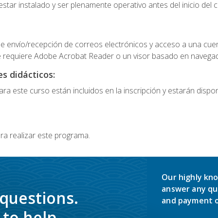
star instalado y ser plenamente operativo antes del inicio del c
e envío/recepción de correos electrónicos y acceso a una cue
 requiere Adobe Acrobat Reader o un visor basado en navegador
s didácticos:
a este curso están incluidos en la inscripción y estarán disponi
ra realizar este programa.
Our highly kno
answer any qu
 questions.
and payment o
to help.