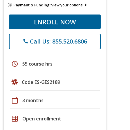
Payment & Funding:
view your options
ENROLL NOW
Call Us: 855.520.6806
phone
schedule
55 course hrs
Code ES-GES2189
calendar_today
3 months
grid_on
Open enrollment