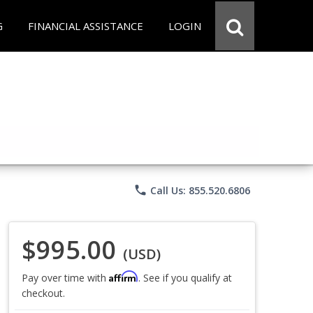
G
FINANCIAL ASSISTANCE
LOGIN
phone
Call Us: 855.520.6806
$995.00
(USD)
Affirm
Pay over time with
. See if you qualify at
checkout.