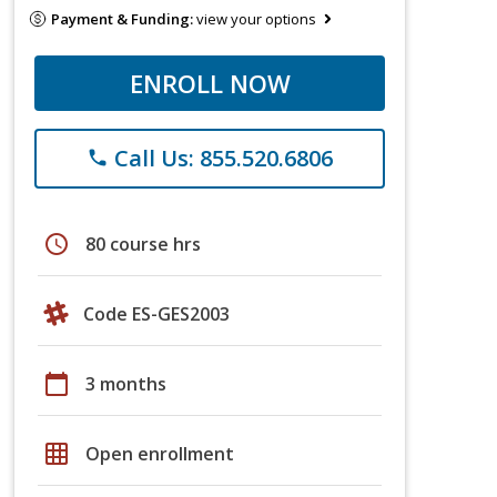
Payment & Funding:
view your options
ENROLL NOW
Call Us: 855.520.6806
phone
schedule
80 course hrs
Code ES-GES2003
calendar_today
3 months
grid_on
Open enrollment