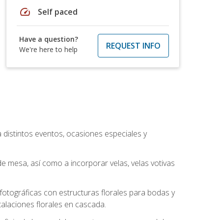
speed
Self paced
Have a question?
REQUEST INFO
We're here to help
a distintos eventos, ocasiones especiales y
e mesa, así como a incorporar velas, velas votivas
otográficas con estructuras florales para bodas y
alaciones florales en cascada.