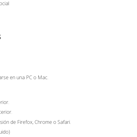
cial
s
zarse en una PC o Mac.
ior.
erior.
sión de Firefox, Chrome o Safari.
uido)