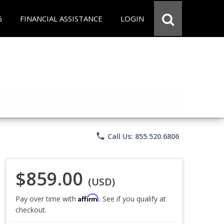
G
FINANCIAL ASSISTANCE
LOGIN
phone
Call Us: 855.520.6806
$859.00
(USD)
Affirm
Pay over time with
. See if you qualify at
checkout.