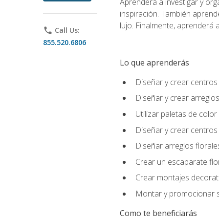
Aprenderá a investigar y org
inspiración. También aprende
lujo. Finalmente, aprenderá a
phone
Call Us:
855.520.6806
Lo que aprenderás
Diseñar y crear centros
Diseñar y crear arreglos
Utilizar paletas de color
Diseñar y crear centros
Diseñar arreglos florale
Crear un escaparate flo
Crear montajes decorati
Montar y promocionar se
Como te beneficiarás