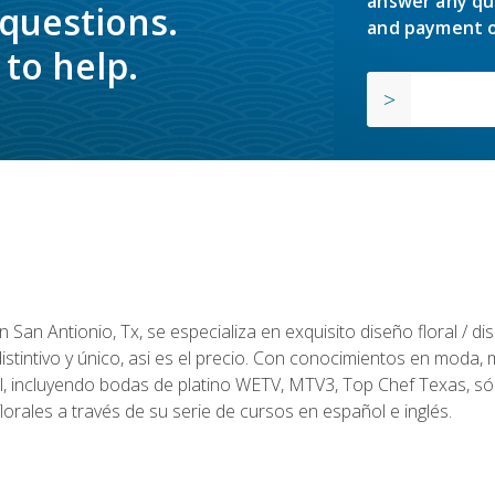
answer any qu
 questions.
and payment o
to help.
en San Antionio, Tx, se especializa en exquisito diseño floral / 
tintivo y único, asi es el precio. Con conocimientos en moda, m
l, incluyendo bodas de platino WETV, MTV3, Top Chef Texas, sól
rales a través de su serie de cursos en español e inglés.