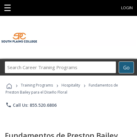
☰
LOGIN
Search
Go
Career
Training
›
›
›
Programs
Training Programs
Hospitality
Fundamentos de
Preston Bailey para el Diseño Floral
phone
Call Us: 855.520.6806
Fundamentos de Preston Bailey