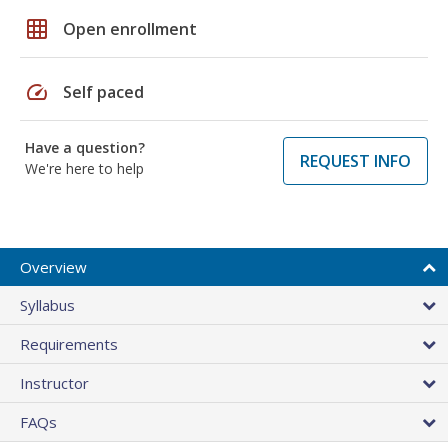
grid_on
Open enrollment
speed
Self paced
Have a question?
REQUEST INFO
We're here to help
Overview
Syllabus
Requirements
Instructor
FAQs