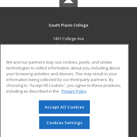
South Plains College
1401 College Ave
Levelland, TX 79336 US
MAIN CONTENT
We and our partners may use cookies, pixels, and similar
Career Training
technologies to collect information about you, including about
your browsing activities and devices. This may result in your
information being collected by our third-party partners. By
ADDITIONAL RESOURCES
choosing to "Accept All Cookies", you agree to these practices,
Financial Assistance
Student Blog
including as described in the
Privacy Policy
Help
Accept All Cookies
© 2026 ed2go, a division of Cengage Learning. All rights
reserved. The material on this site cannot be reproduced or
redistributed unless you have obtained prior written
Cookies Settings
permission from Cengage Learning.
Privacy Policy