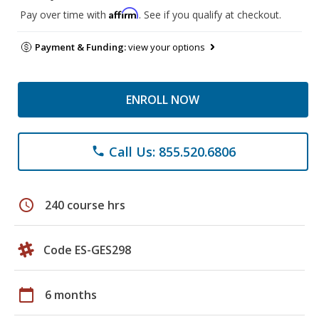
Affirm
Pay over time with
. See if you qualify at checkout.
Payment & Funding:
view your options
ENROLL NOW
Call Us: 855.520.6806
phone
schedule
240 course hrs
Code ES-GES298
calendar_today
6 months