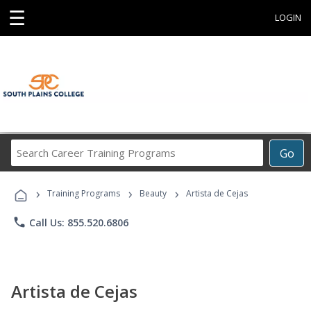
☰
LOGIN
Search
Go
Career
Training
›
›
›
Programs
Training Programs
Beauty
Artista de Cejas
phone
Call Us: 855.520.6806
Artista de Cejas