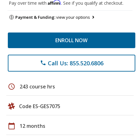
Affirm
Pay over time with
. See if you qualify at checkout.
Payment & Funding:
view your options
ENROLL NOW
Call Us: 855.520.6806
phone
schedule
243 course hrs
Code ES-GES7075
calendar_today
12 months