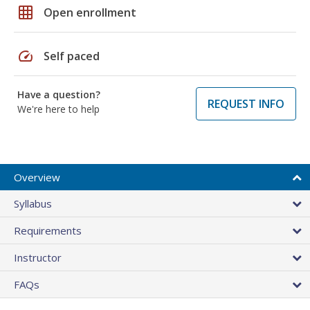
grid_on
Open enrollment
speed
Self paced
Have a question?
REQUEST INFO
We're here to help
Overview
Syllabus
Requirements
Instructor
FAQs