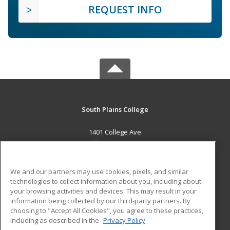
REQUEST INFO
South Plains College
1401 College Ave
Levelland, TX 79336 US
MAIN CONTENT
We and our partners may use cookies, pixels, and similar
Career Training
technologies to collect information about you, including about
your browsing activities and devices. This may result in your
information being collected by our third-party partners. By
ADDITIONAL RESOURCES
choosing to "Accept All Cookies", you agree to these practices,
Financial Assistance
Student Blog
including as described in the
Privacy Policy
Help