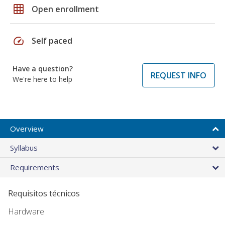
grid_on
Open enrollment
speed
Self paced
Have a question?
REQUEST INFO
We're here to help
Overview
Syllabus
Requirements
Requisitos técnicos
Hardware