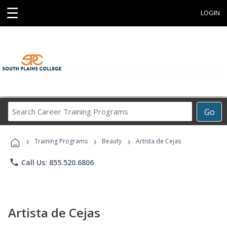
☰
LOGIN
Search
Go
Career
Training
›
›
›
Programs
Training Programs
Beauty
Artista de Cejas
phone
Call Us: 855.520.6806
Artista de Cejas