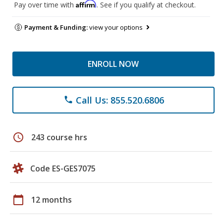
Affirm
Pay over time with
. See if you qualify at checkout.
Payment & Funding:
view your options
ENROLL NOW
Call Us: 855.520.6806
phone
schedule
243 course hrs
Code ES-GES7075
calendar_today
12 months